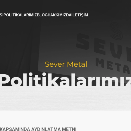
SI
POLITIKALARIMIZ
BLOG
HAKKIMIZDA
İLETIŞIM
NU KAPSAMINDA AYDINLATMA METNİ