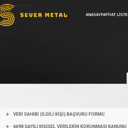
Skip to navigation
Skip to main content
ANASAYFA
FIYAT LISTE
VERİ SAHİBİ (İLGİLİ KİŞİ) BAŞVURU FORMU
6698 SAYILI KİŞİSEL VERİLERİN KORUNMASI KANU